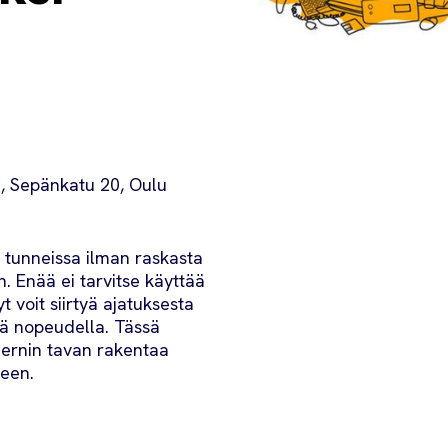
a, Sepänkatu 20, Oulu
n tunneissa ilman raskasta
. Enää ei tarvitse käyttää
t voit siirtyä ajatuksesta
ä nopeudella. Tässä
ernin tavan rakentaa
seen.