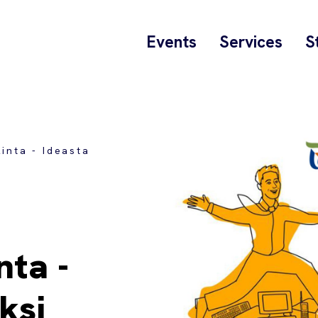
Events
Services
S
inta - Ideasta
nta -
ksi