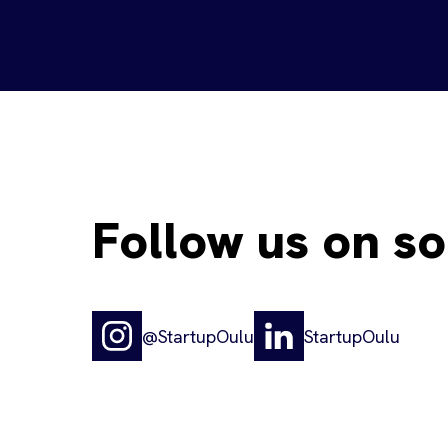
Follow us on so
@StartupOulu
StartupOulu