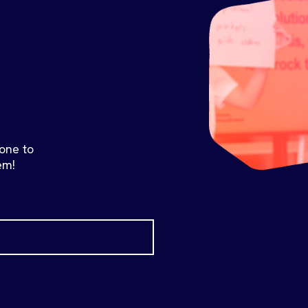
 one to
em!