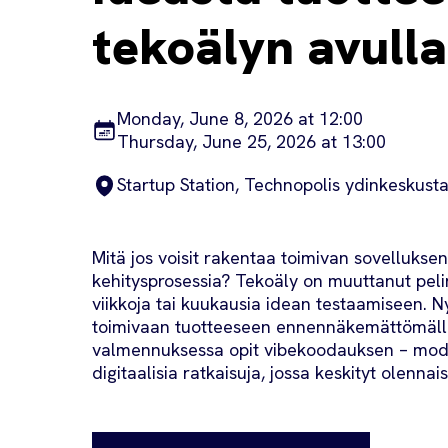
tekoälyn avulla
Monday, June 8, 2026 at 12:00
Thursday, June 25, 2026 at 13:00
Startup Station, Technopolis ydinkeskust
Mitä jos voisit rakentaa toimivan sovellukse
kehitysprosessia? Tekoäly on muuttanut pelin
viikkoja tai kuukausia idean testaamiseen. Ny
toimivaan tuotteeseen ennennäkemättömäll
valmennuksessa opit vibekoodauksen – mod
digitaalisia ratkaisuja, jossa keskityt olennai